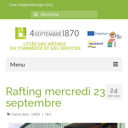
Taxe d’apprentissage 2023
Rechercher
:
Menu
Accueil
Rafting mercredi 23
24
Actualités
SEP 2020
septembre
Vie au lycée
Informations pratiques
Classé dans :
UNSS
|
0
Formations