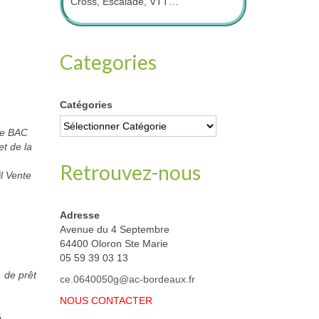
Cross, Escalade, VTT…
Categories
Catégories
ère BAC
t de la
Retrouvez-nous
l Vente
Adresse
Avenue du 4 Septembre
64400 Oloron Ste Marie
05 59 39 03 13
 de prêt
ce.0640050g@ac-bordeaux.fr
NOUS CONTACTER
é