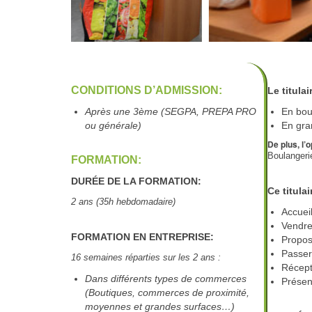
CONDITIONS D’ADMISSION:
Le titula
Après une 3ème (SEGPA, PREPA PRO
En bou
ou générale)
En gra
De plus, l
Boulangeri
FORMATION:
DURÉE DE LA FORMATION:
Ce titula
2 ans (35h hebdomadaire)
Accueil
Vendr
FORMATION EN ENTREPRISE:
Propos
Passe
16 semaines réparties sur les 2 ans :
Récept
Dans différents types de commerces
Présen
(Boutiques, commerces de proximité,
moyennes et grandes surfaces…)