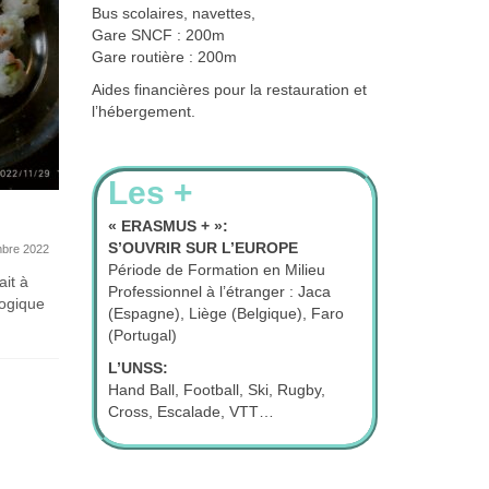
Bus scolaires, navettes,
Gare SNCF : 200m
Gare routière : 200m
Aides financières pour la restauration et
l’hébergement.
Les +
Mercredi Bénévolat au Lycée
Leclerc D
« ERASMUS + »:
S’OUVRIR SUR L’EUROPE
du 4
bre 2022
Période de Formation en Milieu
24 novembre 2023
it à
Nous remer
Professionnel à l’étranger : Jaca
gogique
d'Oloron d'
Le mercredi après-midi, au 4
(Espagne), Liège (Belgique), Faro
de découvri
Septembre, c'est bénévolat ! Certaines
(Portugal)
de nos élèves ont prêté...
L’UNSS:
Hand Ball, Football, Ski, Rugby,
Cross, Escalade, VTT…