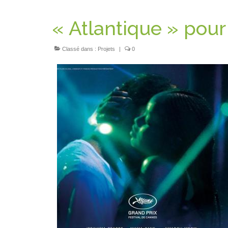
« Atlantique » pour
Classé dans :
Projets
|
0