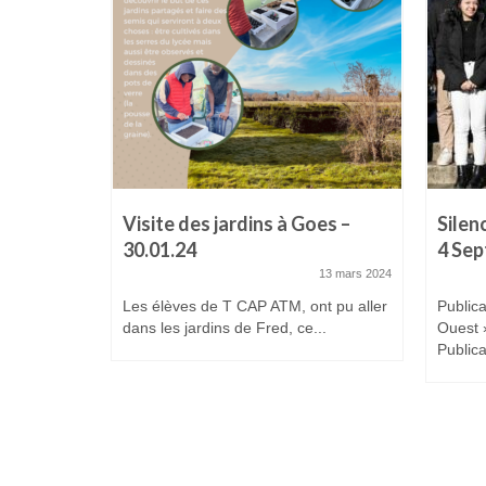
prenti
Visite des jardins à Goes –
Silen
30.01.24
4 Se
5 avril 2024
13 mars 2024
icipé au
Les élèves de T CAP ATM, ont pu aller
Publica
ti de
dans les jardins de Fred, ce...
Ouest 
Publica